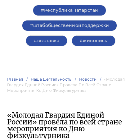
#Республика Татарстан
#штабобщественнойподдержки
#выставка
#живопись
Главная
Наша Деятельность
Новости
«Молодая
Гвардия Единой России» Провела По Всей Стране
Мероприятия Ко Дню Физкультурника
«Молодая Гвардия Единой
России» провела по всей стране
мероприятия ко Дню
физкультурника