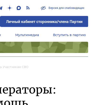
Версия для слабовидящих
Личный кабинет сторонника/члена Партии
я
Мультимедиа
Вступить в партию
Центральный совет сторонников партии «Единая Россия»
щь Участникам СВО
нераторы:
омощь