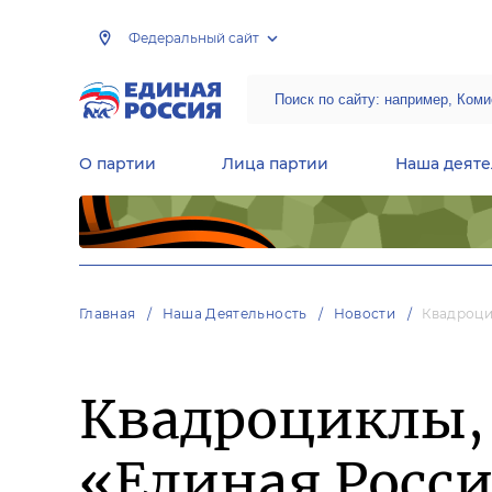
Федеральный сайт
О партии
Лица партии
Наша деяте
Центральная общественная приемная Председателя партии «Единая Россия»
Народная программа «Единой России»
Региональные общ
Руководящий состав Межрегиональных координационных советов
Центральная контрольная комиссия партии
Главная
Наша Деятельность
Новости
Квадроци
Квадроциклы, 
«Единая Росс