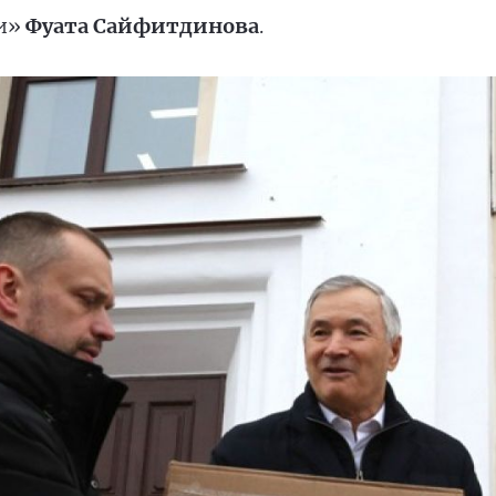
ии»
Фуата Сайфитдинова
.