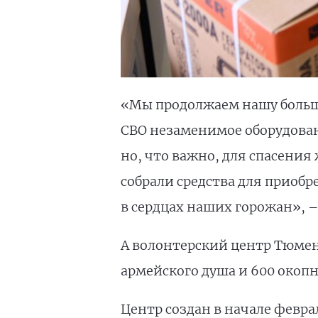
«Мы продолжаем нашу больш
СВО незаменимое оборудован
но, что важно, для спасения
собрали средства для приобр
в сердцах наших горожан», 
А волонтерский центр Тюменс
армейского душа и 600 окопн
Центр создан в начале февра