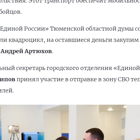
ольствия. Этот транспорт обеспечит мобильно
 бойцов.
Единой России» Тюменской областной думы собр
ли квадроцикл, на оставшиеся деньги закупим
ы
Андрей
Артюхов
.
ный секретарь городского отделения «Единой
ипов
принял участие в отправке в зону СВО те
илей.