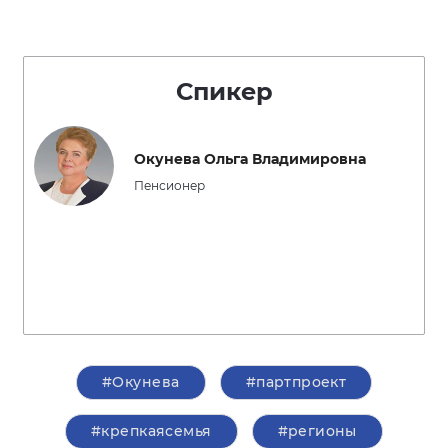
Спикер
Окунева Ольга Владимировна
Пенсионер
#Окунева
#партпроект
#крепкаясемья
#регионы