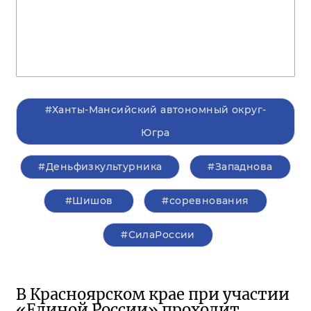
#Ханты-Мансийский автономный округ-
Югра
#Деньфизкультурника
#Западнова
#Шишов
#соревнования
#СилаРоссии
В Красноярском крае при участии
«Единой России» проходит