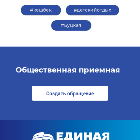
#кешбек
#детскийотдых
#Буцкая
Общественная приемная
Создать обращение