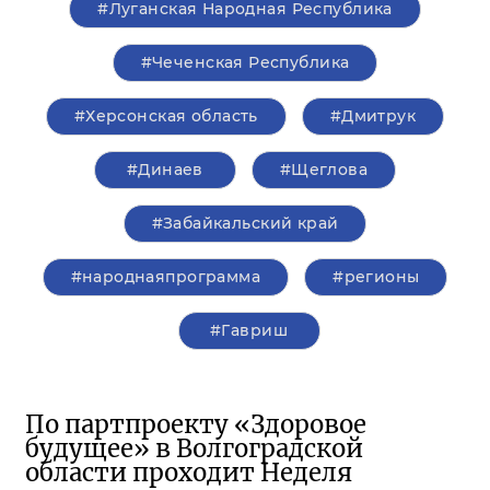
#Луганская Народная Республика
#Чеченская Республика
#Херсонская область
#Дмитрук
#Динаев
#Щеглова
#Забайкальский край
#народнаяпрограмма
#регионы
#Гавриш
По партпроекту «Здоровое
будущее» в Волгоградской
области проходит Неделя