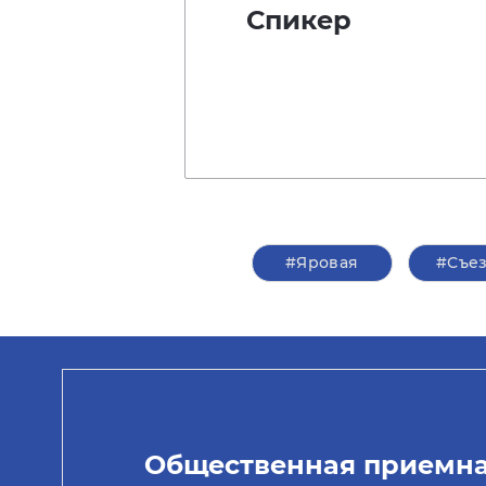
Спикер
#Яровая
#Съе
Общественная приемн