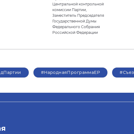
Центральной контрольной
комиссии Партии,
Заместитель Председателя
Государственной Думы
Федерального Собрания
Российской Федерации
здПартии
#НароднаяПрограммаЕР
#Съе
ая