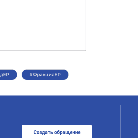
здЕР
#ФракцияЕР
Создать обращение