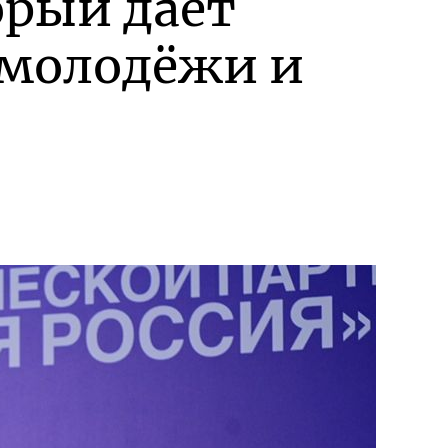
рый даёт
молодёжи и