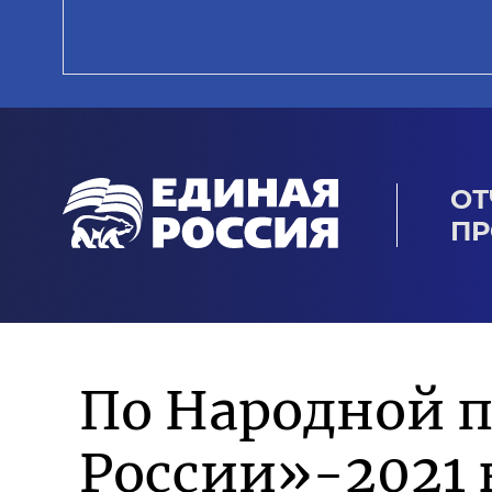
ОТ
ПР
По Народной 
России»-2021 