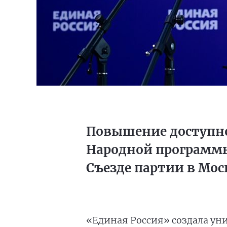
Повышение доступно
Народной программы
Съезде партии в Мос
«Единая Россия» создала ун