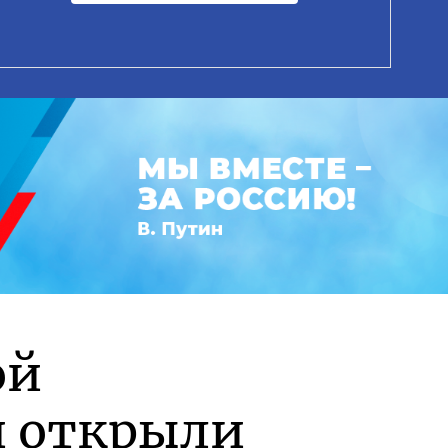
ой
и открыли