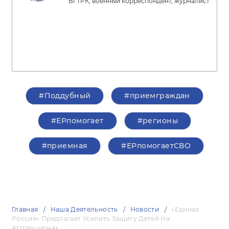
ВГТРК, военный корреспондент, журналист
#Поддубный
#приемграждан
#ЕРпомогает
#регионы
#приемная
#ЕРпомогаетСВО
Главная
Наша Деятельность
Новости
«Единая
Россия» Предлагает Усилить Защиту Детей На
Аттракционах