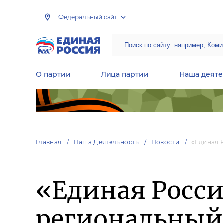
Федеральный сайт
О партии
Лица партии
Наша деяте
Центральная общественная приемная Председателя партии «Единая Россия»
Народная программа «Единой России»
Региональные общ
Руководящий состав Межрегиональных координационных советов
Центральная контрольная комиссия партии
Главная
Наша Деятельность
Новости
«Единая 
«Единая Росси
региональный