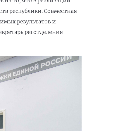
 на то, что в реализации
ств республики. Совместная
чимых результатов и
екретарь реготделения