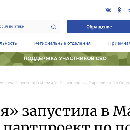
Обращение
льность
Региональные отделения
Приемна
ПОДДЕРЖКА УЧАСТНИКОВ СВО
ественные приемные Председателя Партии
Центральный исполнительный комитет партии
Фракция «Единой России» в ГД ФС РФ
Россия» Запустила В Марий Эл Региональный Партпроект По Подд
я» запустила в М
 партпроект по п