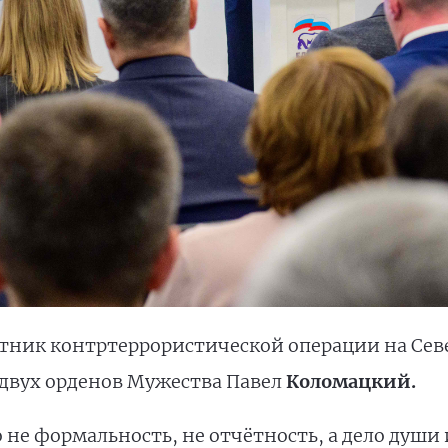
ник контртеррористической операции на Севе
 двух орденов Мужества Павел
Коломацкий.
 не формальность, не отчётность, а дело души 