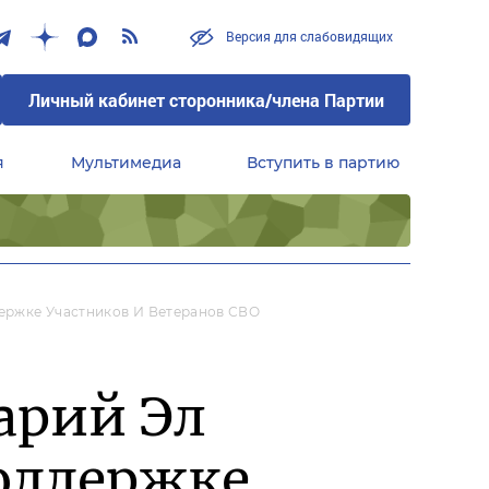
Версия для слабовидящих
Личный кабинет сторонника/члена Партии
я
Мультимедиа
Вступить в партию
Центральный совет сторонников партии «Единая Россия»
ержке Участников И Ветеранов СВО
арий Эл
оддержке