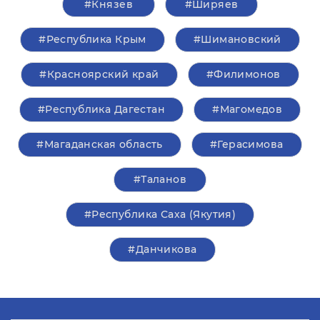
#Князев
#Ширяев
#Республика Крым
#Шимановский
#Красноярский край
#Филимонов
#Республика Дагестан
#Магомедов
#Магаданская область
#Герасимова
#Таланов
#Республика Саха (Якутия)
#Данчикова