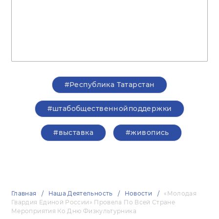
#Республика Татарстан
#штабобщественнойподдержки
#выставка
#живопись
Главная
Наша Деятельность
Новости
«Молодая
Гвардия Единой России» Провела По Всей Стране
Мероприятия Ко Дню Физкультурника