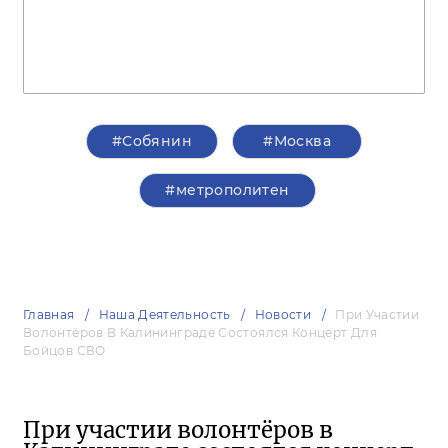
#Собянин
#Москва
#метрополитен
Главная
Наша Деятельность
Новости
При Участии
Волонтёров В Калининграде Состоялся Концерт Для
Бойцов СВО
При участии волонтёров в