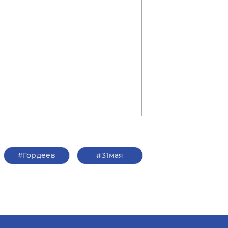
#Гордеев
#31мая