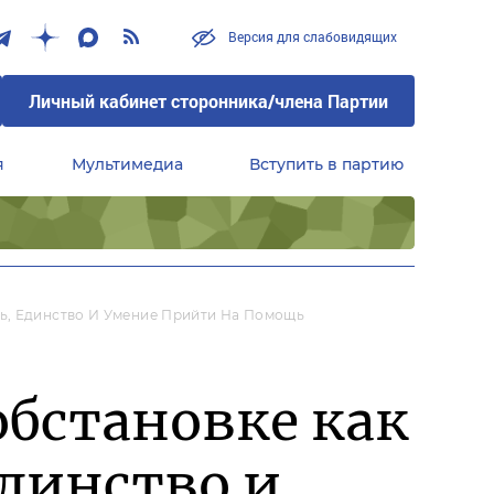
Версия для слабовидящих
Личный кабинет сторонника/члена Партии
я
Мультимедиа
Вступить в партию
Центральный совет сторонников партии «Единая Россия»
ь, Единство И Умение Прийти На Помощь
обстановке как
динство и