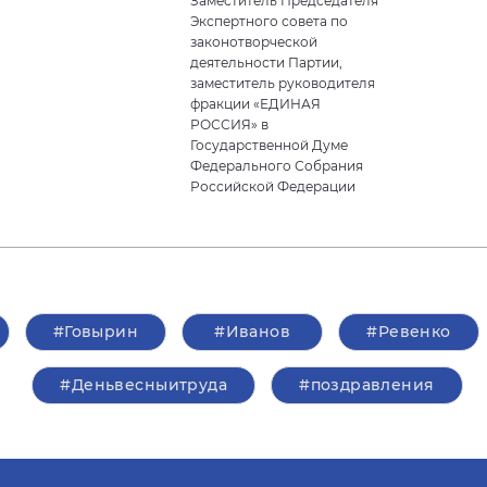
Заместитель Председателя
Экспертного совета по
законотворческой
деятельности Партии,
заместитель руководителя
фракции «ЕДИНАЯ
РОССИЯ» в
Государственной Думе
Федерального Собрания
Российской Федерации
#Говырин
#Иванов
#Ревенко
#Деньвесныитруда
#поздравления