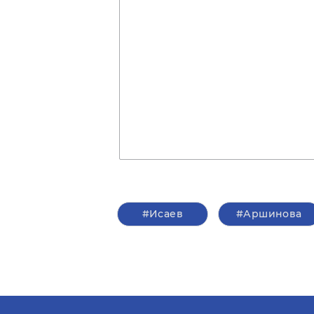
#Исаев
#Аршинова