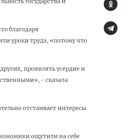
ьность государства и
то благодаря
ли уроки труда, «потому что
других, проявлять усердие и
тственными», - сказала
тельно отстаивает интересы
экономики ощутили на себе