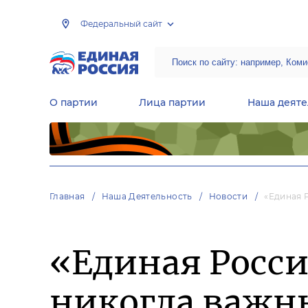
Федеральный сайт
О партии
Лица партии
Наша деяте
Центральная общественная приемная Председателя партии «Единая Россия»
Народная программа «Единой России»
Региональные общ
Руководящий состав Межрегиональных координационных советов
Центральная контрольная комиссия партии
Главная
Наша Деятельность
Новости
«Единая 
«Единая Росси
никогда важны