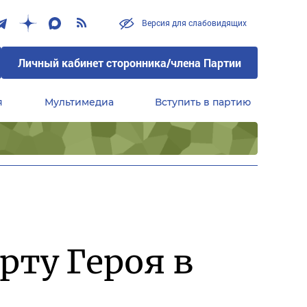
Версия для слабовидящих
Личный кабинет сторонника/члена Партии
я
Мультимедиа
Вступить в партию
Центральный совет сторонников партии «Единая Россия»
рту Героя в