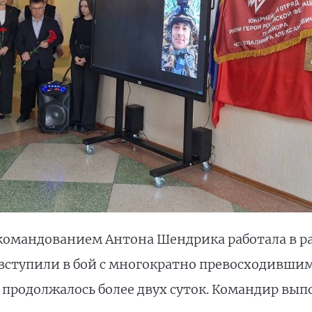
д командованием Антона Шендрика работала в р
вступили в бой с многократно превосходивши
продолжалось более двух суток. Командир вып