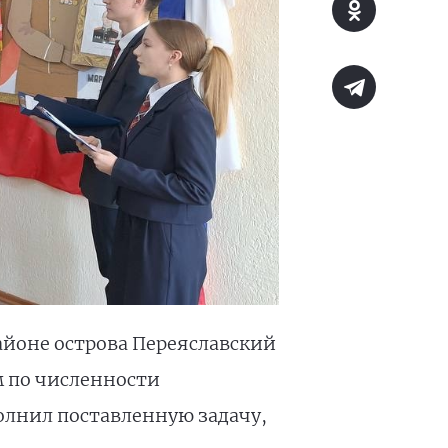
айоне острова Переяславский
м по численности
олнил поставленную задачу,