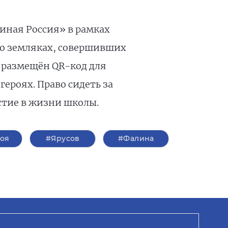
иная Россия» в рамках
 о земляках, совершивших
 размещён QR-код для
ероях. Право сидеть за
стие в жизни школы.
роя
#Ярусов
#Фалина