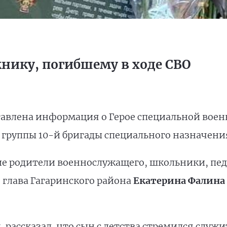
нику, погибшему в ходе СВО
тавлена информация о Герое специальной вое
группы 10-й бригады специального назначени
е родители военнослужащего, школьники, педа
, глава Гагаринского района
Екатерина Фалина
к
, рассказал, что сын с детства стремился служ