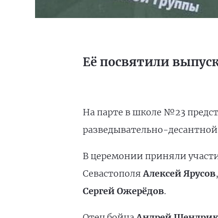
Её посвятили выпуск
На парте в школе №23 предс
разведывательно-десантной 
В церемонии приняли участи
Севастополя
Алексей Ярусов
Сергей Ожерёдов
.
Отец бойца
Андрей Шендри