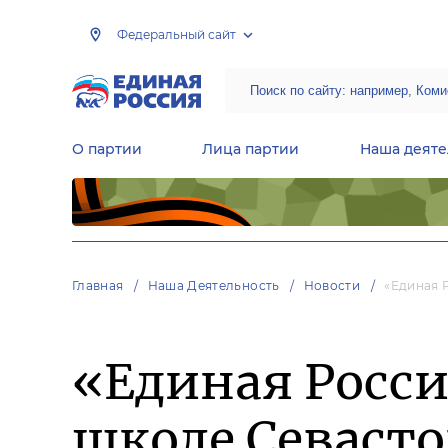
Федеральный сайт
О партии
Лица партии
Наша деяте
Центральная общественная приемная Председателя партии «Единая Россия»
Народная программа «Единой России»
Региональные общ
Руководящий состав Межрегиональных координационных советов
Центральная контрольная комиссия партии
Главная
Наша Деятельность
Новости
«Единая 
«Единая Росси
школе Севаст