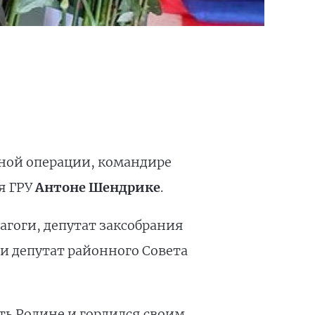
нной операции, командире
я ГРУ
Антоне Шендрике
.
гоги, депутат заксобрания
и депутат районного Совета
ить Родине и гордился своим