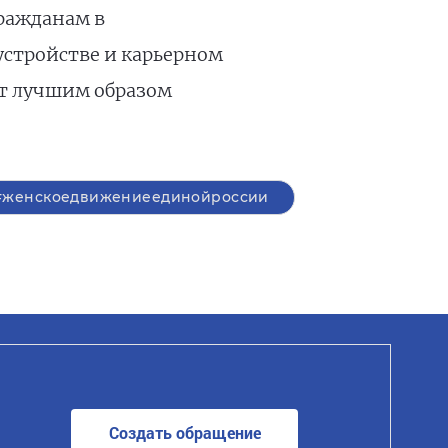
гражданам в
стройстве и карьерном
ет лучшим образом
#женскоедвижениеединойроссии
Создать обращение