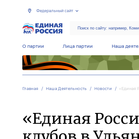
Федеральный сайт
О партии
Лица партии
Наша деяте
Центральная общественная приемная Председателя партии «Единая Россия»
Народная программа «Единой России»
Региональные общ
Руководящий состав Межрегиональных координационных советов
Центральная контрольная комиссия партии
Главная
Наша Деятельность
Новости
«Единая 
«Единая Росси
клубов в Улья