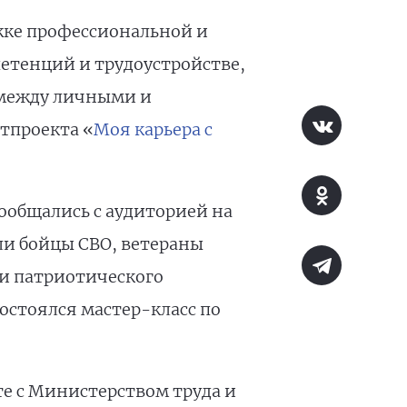
жке профессиональной и
етенций и трудоустройстве,
с между личными и
тпроекта «
Моя карьера с
ообщались с аудиторией на
ли бойцы СВО, ветераны
ки патриотического
стоялся мастер-класс по
те с Министерством труда и