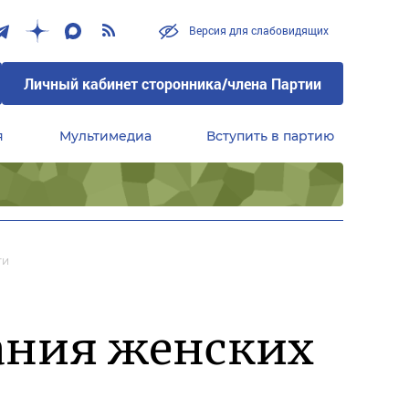
Версия для слабовидящих
Личный кабинет сторонника/члена Партии
я
Мультимедиа
Вступить в партию
Центральный совет сторонников партии «Единая Россия»
ти
дания женских