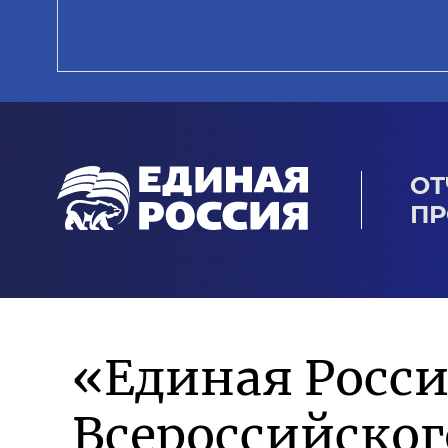
ОТ
ПР
«Единая Росси
Всероссийско