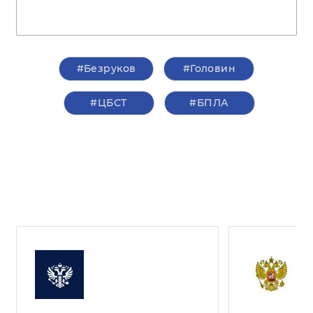
#Безруков
#Головин
#ЦБСТ
#БПЛА