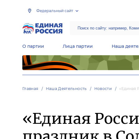
Федеральный сайт
О партии
Лица партии
Наша деяте
Центральная общественная приемная Председателя партии «Единая Россия»
Народная программа «Единой России»
Региональные общ
Руководящий состав Межрегиональных координационных советов
Центральная контрольная комиссия партии
Главная
Наша Деятельность
Новости
«Единая 
«Единая Росс
праздник в Со