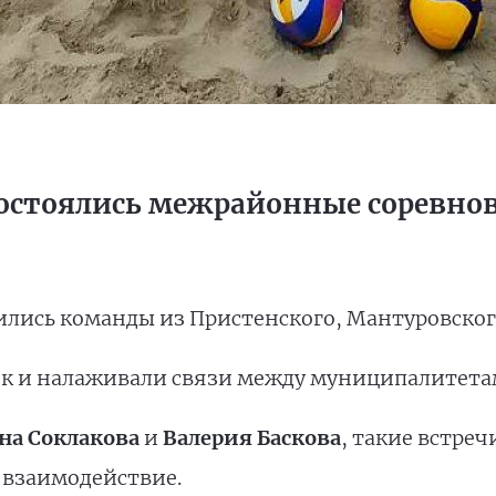
состоялись межрайонные соревнов
ились команды из Пристенского, Мантуровског
ок и налаживали связи между муниципалитета
на Соклакова
и
Валерия Баскова
, такие встре
 взаимодействие.