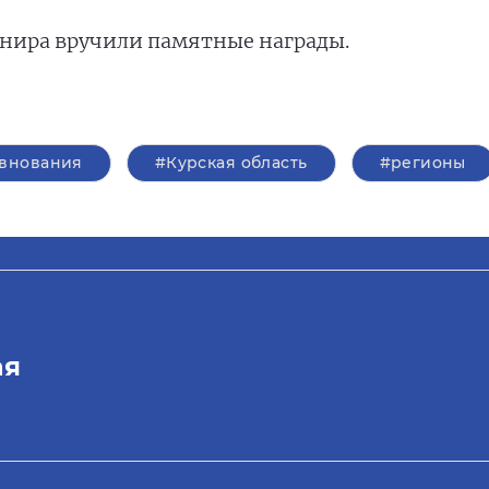
нира вручили памятные награды.
внования
#Курская область
#регионы
ая