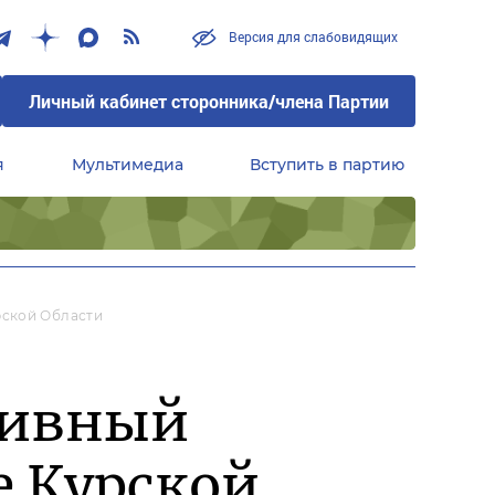
Версия для слабовидящих
Личный кабинет сторонника/члена Партии
я
Мультимедиа
Вступить в партию
Центральный совет сторонников партии «Единая Россия»
рской Области
тивный
е Курской