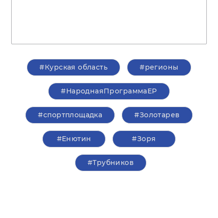
#Курская область
#регионы
#НароднаяПрограммаЕР
#спортплощадка
#Золотарев
#Енютин
#Зоря
#Трубников