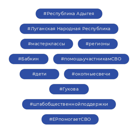
#Республика Адыгея
#Луганская Народная Республика
#мастерклассы
#регионы
#Бабкин
#помощьучастникамСВО
#дети
#окопныесвечи
#Гукова
#штабобщественнойподдержки
#ЕРпомогаетСВО