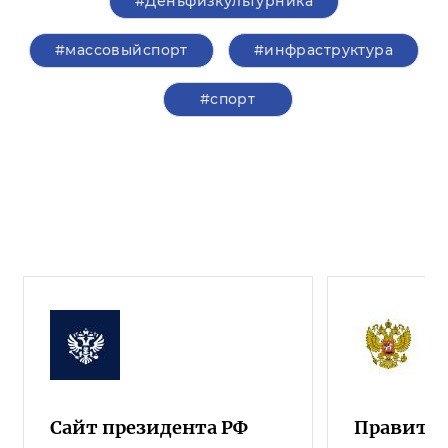
#Деньфизкультурника
#массовыйспорт
#инфраструктура
#спорт
Сайт президента РФ
Правител