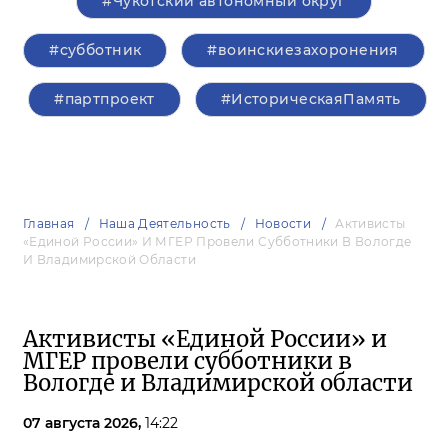
#Чукотский автономный округ
#субботник
#воинскиезахоронения
#партпроект
#ИсторическаяПамять
Главная
Наша Деятельность
Новости
Активисты
«Единой России» И МГЕР Провели Субботники В Вологде
И Владимирской Области
Активисты «Единой России» и
МГЕР провели субботники в
Вологде и Владимирской области
07 августа 2026,
14:22