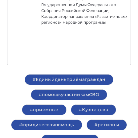
Государственной Думы Федерального
Собрания Российской Федерации,
Координатор направления «Развитие новых
регионов» Народной программы
#Единыйденьприёмаграждан
#помощьучастникамСВО
#приемные
#Кузнецова
#юридическаяпомощь
#регионы