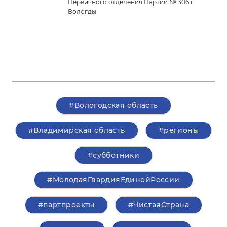
Первичного отделения Партии № 306 г.
Вологды
#Вологодская область
#Владимирская область
#регионы
#субботники
#МолодаяГвардияЕдинойРоссии
#партпроекты
#ЧистаяСтрана