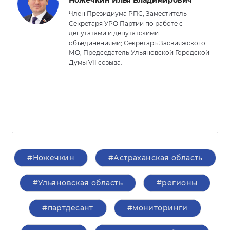
Ножечкин Илья Владимирович
Член Президиума РПС; Заместитель
Секретаря УРО Партии по работе с
депутатами и депутатскими
объединениями; Секретарь Засвияжского
МО; Председатель Ульяновской Городской
Думы VII созыва.
#Ножечкин
#Астраханская область
#Ульяновская область
#регионы
#партдесант
#мониторинги