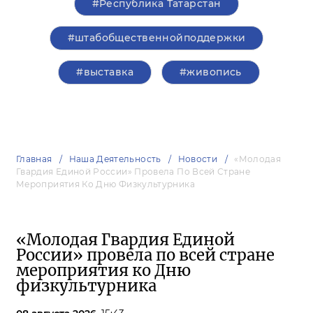
#Республика Татарстан
#штабобщественнойподдержки
#выставка
#живопись
Главная
Наша Деятельность
Новости
«Молодая
Гвардия Единой России» Провела По Всей Стране
Мероприятия Ко Дню Физкультурника
«Молодая Гвардия Единой
России» провела по всей стране
мероприятия ко Дню
физкультурника