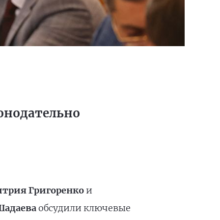
конодательно
трия Григоренко
и
Шадаева
обсудили ключевые