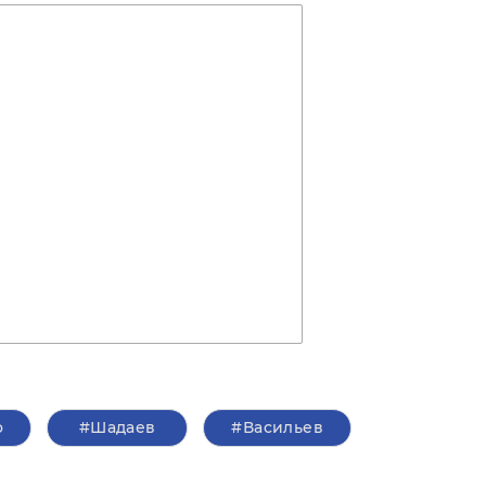
о
#Шадаев
#Васильев