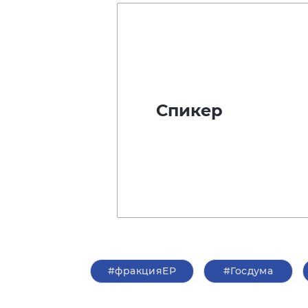
Спикер
#фракцияЕР
#Госдума