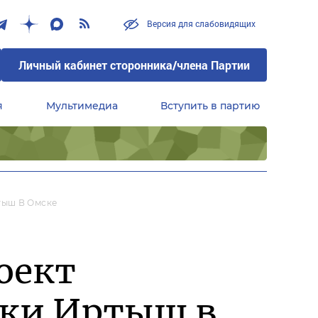
Версия для слабовидящих
Личный кабинет сторонника/члена Партии
я
Мультимедиа
Вступить в партию
Центральный совет сторонников партии «Единая Россия»
тыш В Омске
оект
еки Иртыш в