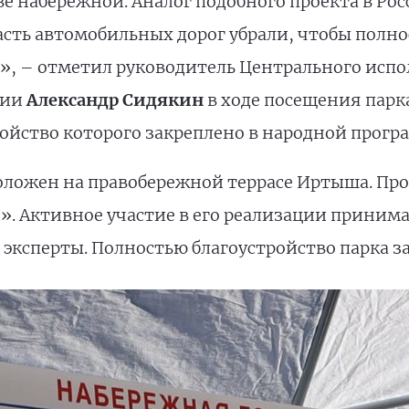
е набережной. Аналог подобного проекта в Рос
асть автомобильных дорог убрали, чтобы полно
», – отметил руководитель Центрального исп
тии
Александр Сидякин
в ходе посещения парк
ройство которого закреплено в народной прог
оложен на правобережной террасе Иртыша. Про
. Активное участие в его реализации приним
ксперты. Полностью благоустройство парка за