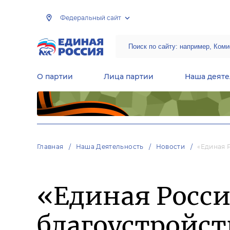
Федеральный сайт
О партии
Лица партии
Наша деяте
Центральная общественная приемная Председателя партии «Единая Россия»
Народная программа «Единой России»
Региональные общ
Руководящий состав Межрегиональных координационных советов
Центральная контрольная комиссия партии
Главная
Наша Деятельность
Новости
«Единая 
«Единая Росс
благоустройс