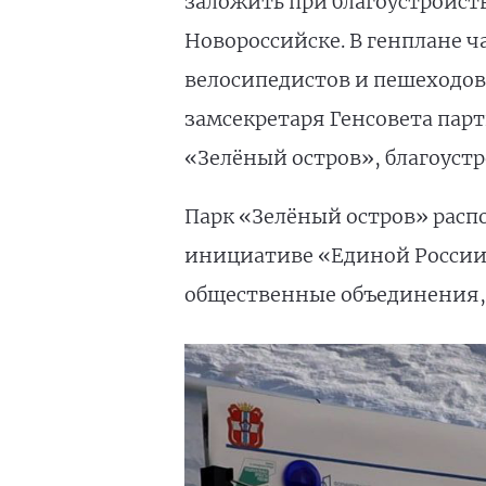
заложить при благоустройств
Новороссийске. В генплане ч
велосипедистов и пешеходов
замсекретаря Генсовета пар
«Зелёный остров», благоуст
Парк «Зелёный остров» расп
инициативе «Единой России»
общественные объединения, э