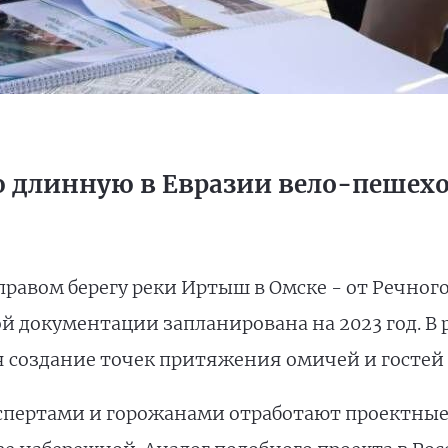
ую длинную в Евразии вело-пеше
правом берегу реки Иртыш в Омске - от Речного
й документации запланирована на 2023 год. В 
 создание точек притяжения омичей и гостей 
кспертами и горожанами отработают проектны