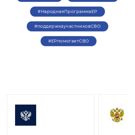
#НароднаяПрограммаЕР
#поддержкаучастниковСВО
#ЕРпомогаетСВО