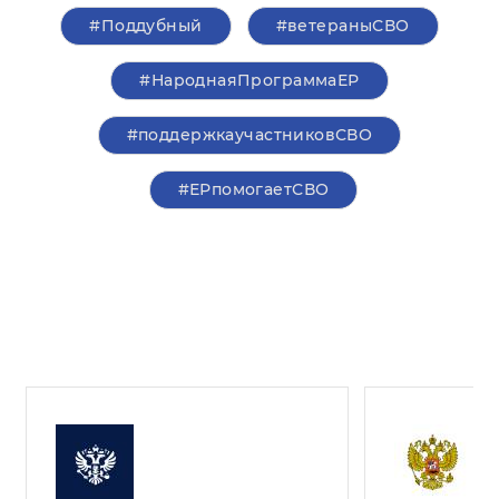
#Поддубный
#ветераныСВО
#НароднаяПрограммаЕР
#поддержкаучастниковСВО
#ЕРпомогаетСВО