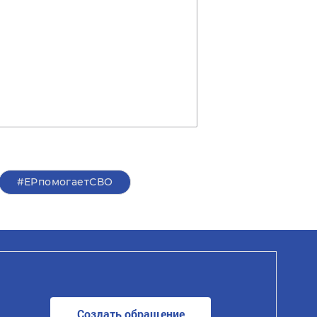
#ЕРпомогаетСВО
Создать обращение