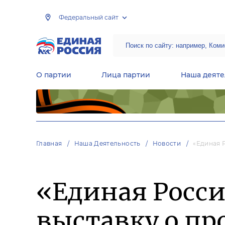
Федеральный сайт
О партии
Лица партии
Наша деяте
Центральная общественная приемная Председателя партии «Единая Россия»
Народная программа «Единой России»
Региональные общ
Руководящий состав Межрегиональных координационных советов
Центральная контрольная комиссия партии
Главная
Наша Деятельность
Новости
«Единая 
«Единая Росси
выставку о пр