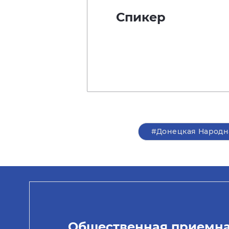
Спикер
#Донецкая Народн
Общественная приемн