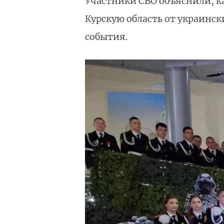
Участники СВО объяснили, к
Курскую область от украинс
события.