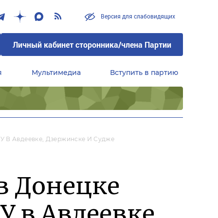
Версия для слабовидящих
Личный кабинет сторонника/члена Партии
я
Мультимедиа
Вступить в партию
Центральный совет сторонников партии «Единая Россия»
У В Авдеевке, Дзержинске И Судже
в Донецке
У в Авдеевке,