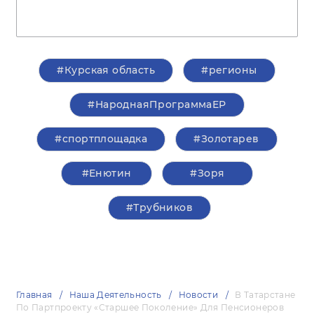
#Курская область
#регионы
#НароднаяПрограммаЕР
#спортплощадка
#Золотарев
#Енютин
#Зоря
#Трубников
Главная
Наша Деятельность
Новости
В Татарстане
По Партпроекту «Старшее Поколение» Для Пенсионеров