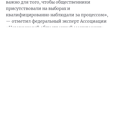
важно для того, чтобы общественники
присутствовали на выборах и
квалифицированно наблюдали за процессом»,
— отметил федеральный эксперт Ассоциации
«Независимый общественный мониторинг»
Михаил Мухин
.
#Приморский край
#штабобщественнойподдержки
#обучение
#наблюдатели
#выборы2026