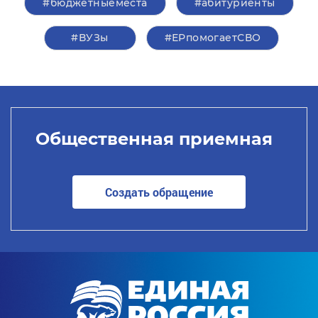
#бюджетныеместа
#абитуриенты
#ВУЗы
#ЕРпомогаетСВО
Общественная приемная
Создать обращение