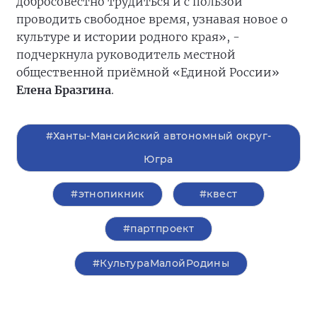
добросовестно трудиться и с пользой
проводить свободное время, узнавая новое о
культуре и истории родного края», -
подчеркнула руководитель местной
общественной приёмной «Единой России»
Елена Бразгина
.
#Ханты-Мансийский автономный округ-
Югра
#этнопикник
#квест
#партпроект
#КультураМалойРодины