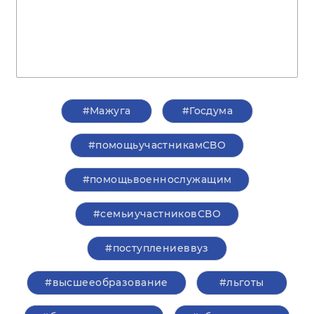
#Мажуга
#Госдума
#помощьучастникамСВО
#помощьвоеннослужащим
#семьиучастниковСВО
#поступлениеввуз
#высшееобразование
#льготы