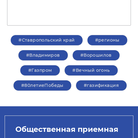
#Ставропольский край
#регионы
#Владимиров
#Ворошилов
#Газпром
#Вечный огонь
#80летиеПобеды
#газификация
Общественная приемная