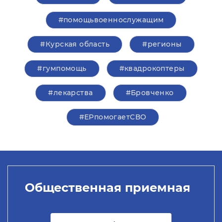
#помощьвоеннослужащим
#Курская область
#регионы
#гумпомощь
#квадрокоптеры
#лекарства
#Бровченко
#ЕРпомогаетСВО
Общественная приемная