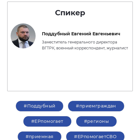
Спикер
Поддубный Евгений Евгеньевич
Заместитель генерального директора
ВГТРК, военный корреспондент, журналист
#Поддубный
#приемграждан
#ЕРпомогает
#регионы
#приемная
#ЕРпомогаетСВО