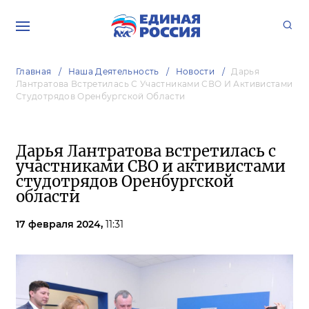
Главная
Наша Деятельность
Новости
Дарья
Лантратова Встретилась С Участниками СВО И Активистами
Студотрядов Оренбургской Области
Дарья Лантратова встретилась с
участниками СВО и активистами
студотрядов Оренбургской
области
17 февраля 2024,
11:31