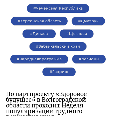
#Чеченская Республика
#Херсонская область
#Дмитрук
#Динаев
#Щеглова
#Забайкальский край
#народнаяпрограмма
#регионы
#Гавриш
По партпроекту «Здоровое
будущее» в Волгоградской
области проходит Неделя
популяризации грудного