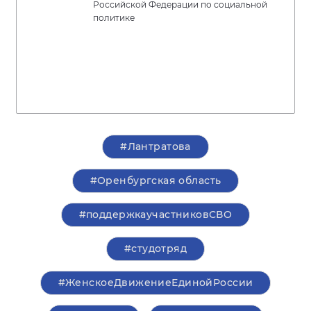
Российской Федерации по социальной
политике
#Лантратова
#Оренбургская область
#поддержкаучастниковСВО
#студотряд
#ЖенскоеДвижениеЕдинойРоссии