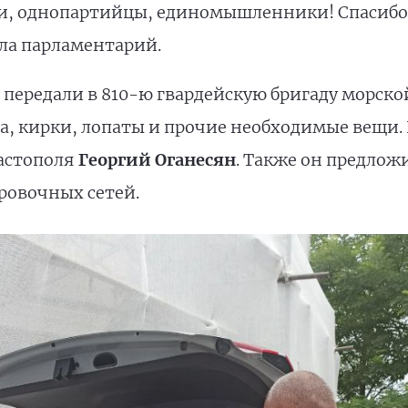
ги, однопартийцы, единомышленники! Спасибо
ала парламентарий.
 передали в 810-ю гвардейскую бригаду морско
а, кирки, лопаты и прочие необходимые вещи.
астополя
Георгий Оганесян
. Также он предлож
ровочных сетей.