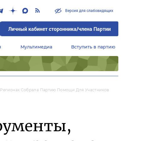
Версия для слабовидящих
Личный кабинет сторонника/члена Партии
я
Мультимедиа
Вступить в партию
Центральный совет сторонников партии «Единая Россия»
В Регионах Собрала Партию Помощи Для Участников
рументы,