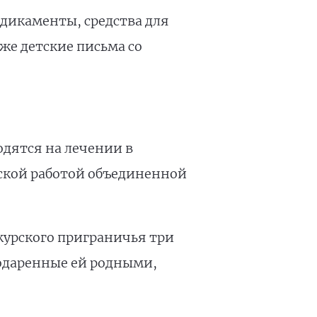
дикаменты, средства для
же детские письма со
одятся на лечении в
ской работой объединенной
курского приграничья три
подаренные ей родными,