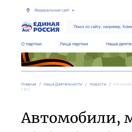
Федеральный сайт
О партии
Лица партии
Наша деяте
Центральная общественная приемная Председателя партии «Единая Россия»
Народная программа «Единой России»
Региональные общ
Руководящий состав Межрегиональных координационных советов
Центральная контрольная комиссия партии
Главная
Наша Деятельность
Новости
Автомоби
СВО
Автомобили, 