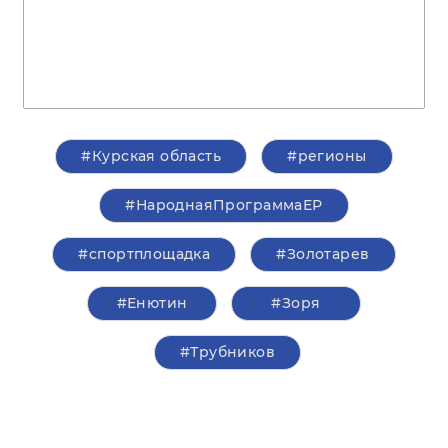
#Курская область
#регионы
#НароднаяПрограммаЕР
#спортплощадка
#Золотарев
#Енютин
#Зоря
#Трубников