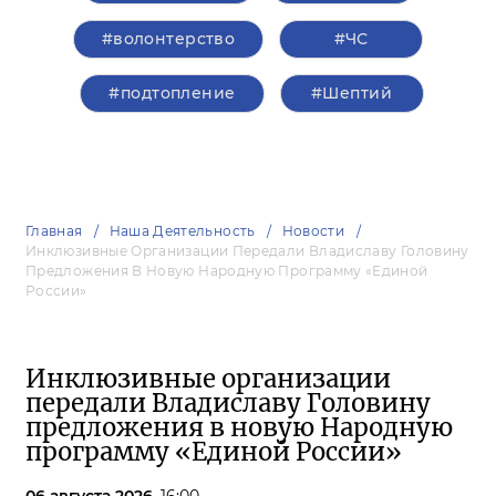
#волонтерство
#ЧС
#подтопление
#Шептий
Главная
Наша Деятельность
Новости
Инклюзивные Организации Передали Владиславу Головину
Предложения В Новую Народную Программу «Единой
России»
Инклюзивные организации
передали Владиславу Головину
предложения в новую Народную
программу «Единой России»