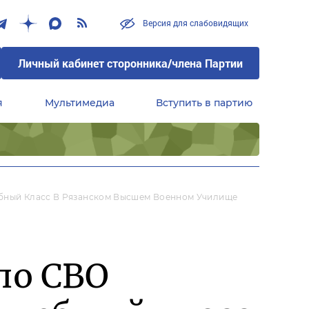
Версия для слабовидящих
Личный кабинет сторонника/члена Партии
я
Мультимедиа
Вступить в партию
Центральный совет сторонников партии «Единая Россия»
ебный Класс В Рязанском Высшем Военном Училище
по СВО