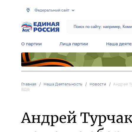
Федеральный сайт
О партии
Лица партии
Наша деяте
Центральная общественная приемная Председателя партии «Единая Россия»
Народная программа «Единой России»
Региональные общ
Руководящий состав Межрегиональных координационных советов
Центральная контрольная комиссия партии
Главная
Наша Деятельность
Новости
Андрей Т
ВДВ
Андрей Турчак