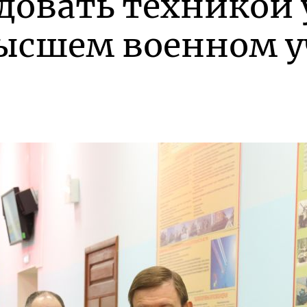
довать техникой 
высшем военном 